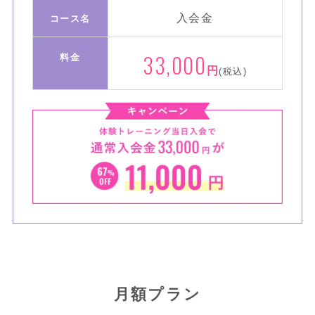
入会金
コース名
33,000
料金
円
(税込)
月額プラン