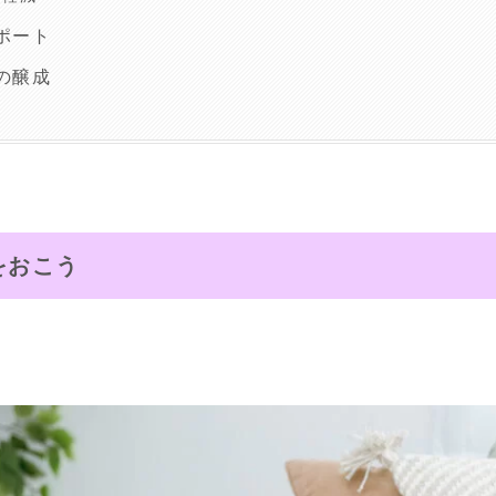
ポート
の醸成
をおこう