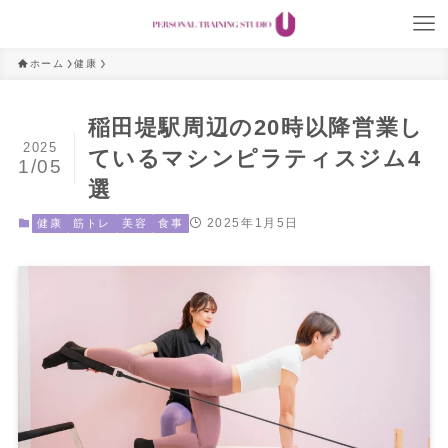
ホーム
健康
稲田堤駅周辺の20時以降営業し
2025
ているマシンピラティスジム4
1/05
選
2025年1月5日
健康
筋トレ
美容
食事