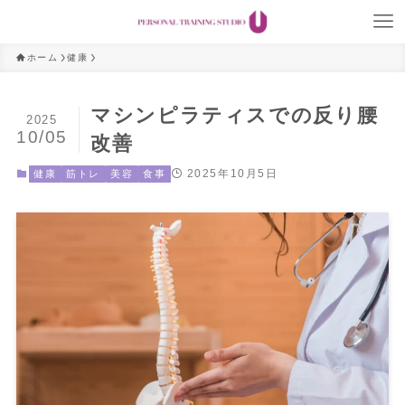
ホーム
健康
マシンピラティスでの反り腰
2025
10/05
改善
2025年10月5日
健康
筋トレ
美容
食事