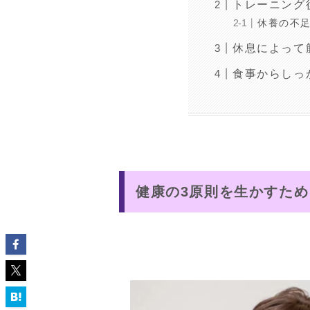
トレーニング
休養の不
休息によって
食事からしっ
健康の3原則を生かすため