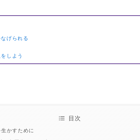
つなげられる
取をしよう
目次
を生かすために