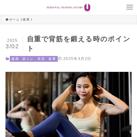
ホーム
健康
自重で背筋を鍛える時のポイン
2025
3/02
ト
2025年3月2日
健康
筋トレ
美容
食事