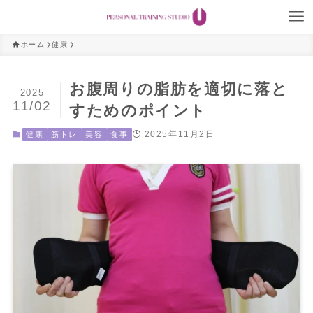
ホーム
健康
お腹周りの脂肪を適切に落と
2025
11/02
すためのポイント
2025年11月2日
健康
筋トレ
美容
食事