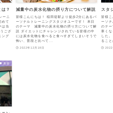
とは？
減量中の炭水化物の摂り方について解説
スタ
レーニ
皆様こんにちは！ 稲田堤駅より徒歩2分にあるパ
皆様こ
初めて
ーソナルトレーニングスタジオユーです！ 本日
ーソナ
中は当
のテーマ 減量中の炭水化物の摂り方について解
のテー
とうござ
説 ダイエットにチャレンジされている皆様の中
寒くな
ニング
には炭水化物を食べると食べすぎてしまいそうで
した。
怖い、普段と比べて...
ること
2022年12月18日
202
美容